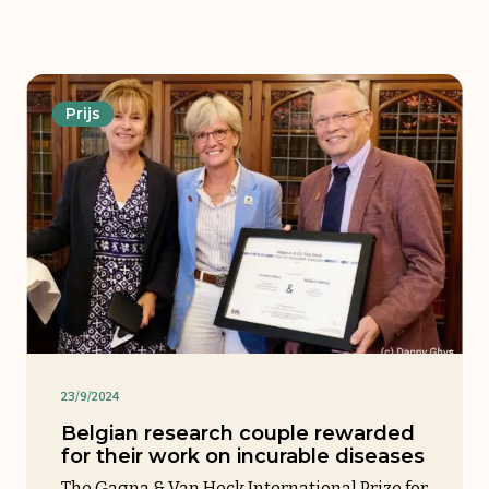
Prijs
1/9/2025
Gala-avond van het Instituut
Mis de jaarlijkse gala-avond van het de Duve
Instituut niet, op 30 september.
23/9/2024
Belgian research couple rewarded
for their work on incurable diseases
The Gagna & Van Heck International Prize for