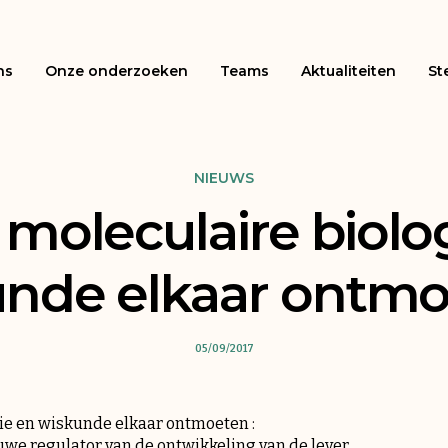
ns
Onze onderzoeken
Teams
Aktualiteiten
St
NIEUWS
moleculaire biolo
nde elkaar ontmo
05/09/2017
ie en wiskunde elkaar ontmoeten :
euwe regulator van de ontwikkeling van de lever