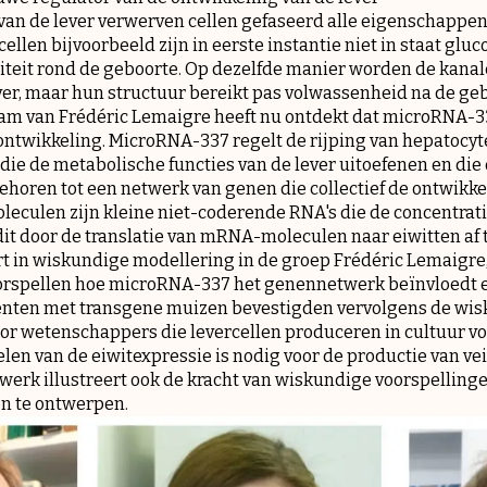
van de lever verwerven cellen gefaseerd alle eigenschappen 
cellen bijvoorbeeld zijn in eerste instantie niet in staat gl
teit rond de geboorte. Op dezelfde manier worden de kanal
ver, maar hun structuur bereikt pas volwassenheid na de ge
eam van Frédéric Lemaigre heeft nu ontdekt dat microRNA-3
rontwikkeling. MicroRNA-337 regelt de rijping van hepatocyt
n die de metabolische functies van de lever uitoefenen en di
ehoren tot een netwerk van genen die collectief de ontwikke
culen zijn kleine niet-coderende RNA's die de concentratie
n dit door de translatie van mRNA-moleculen naar eiwitten af
rt in wiskundige modellering in de groep Frédéric Lemaigre
orspellen hoe microRNA-337 het genennetwerk beïnvloedt e
menten met transgene muizen bevestigden vervolgens de wis
oor wetenschappers die levercellen produceren in cultuur v
gelen van de eiwitexpressie is nodig voor de productie van v
t werk illustreert ook de kracht van wiskundige voorspelling
n te ontwerpen.