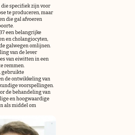
die specifiek zijn voor
ucose te produceren, maar
en die gal afvoeren
boorte.
37 een belangrijke
en en cholangiocyten,
e de galwegen omlijnen.
ling van de lever
s van eiwitten in een
 te remmen.
, gebruikte
n de ontwikkeling van
kundige voorspellingen.
oor de behandeling van
eilige en hoogwaardige
en als middel om