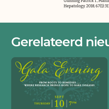
Gunning Patrick T., Manfr
Hepatology. 2018, 67(1):3
Gerelateerd ni