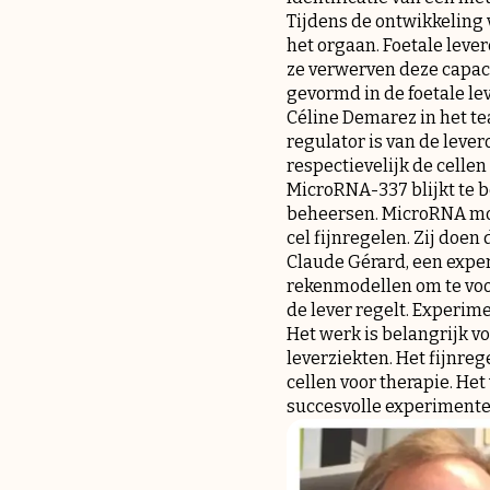
Tijdens de ontwikkeling 
het orgaan. Foetale lever
ze verwerven deze capaci
gevormd in de foetale le
Céline Demarez in het t
regulator is van de leve
respectievelijk de celle
MicroRNA-337 blijkt te b
beheersen. MicroRNA mole
cel fijnregelen. Zij doe
Claude Gérard, een expe
rekenmodellen om te vo
de lever regelt. Experi
Het werk is belangrijk v
leverziekten. Het fijnre
cellen voor therapie. He
succesvolle experimente