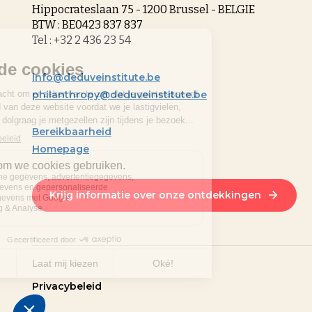
Hippocrateslaan 75 - 1200 Brussel - BELGIE
BTW : BE0423 837 837
Tel : +32 2 436 23 54
info@deduveinstitute.be
philanthropy@deduveinstitute.be
Bereikbaarheid
Homepage
Krijg informatie over onze ontdekkingen
Privacybeleid