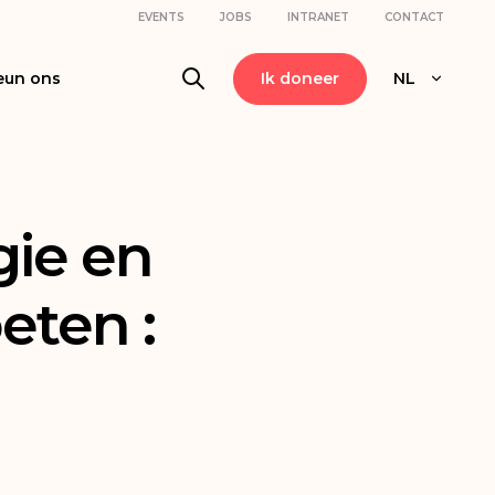
EVENTS
JOBS
INTRANET
CONTACT
eun ons
Ik doneer
NL
gie en
eten :