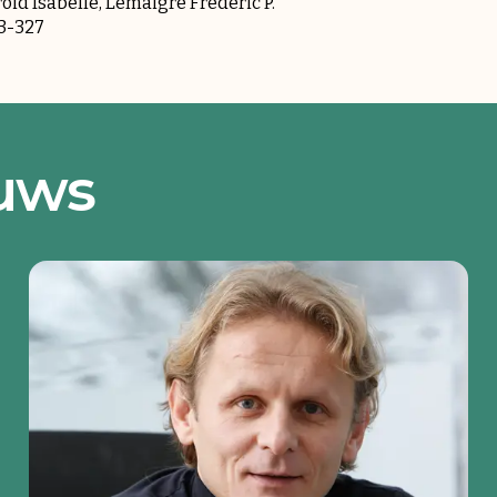
oid Isabelle, Lemaigre Frédéric P.
13-327
euws