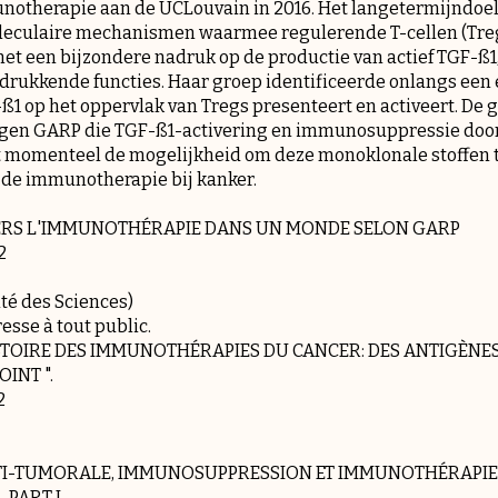
notherapie aan de UCLouvain in 2016. Het langetermijndoel
oleculaire mechanismen waarmee regulerende T-cellen (Tre
t een bijzondere nadruk op de productie van actief TGF-ß1,
ukkende functies. Haar groep identificeerde onlangs een
ß1 op het oppervlak van Tregs presenteert en activeert. De
egen GARP die TGF-ß1-activering en immunosuppressie door
 momenteel de mogelijkheid om deze monoklonale stoffen t
de immunotherapie bij kanker.
ERS L'IMMUNOTHÉRAPIE DANS UN MONDE SELON GARP
2
lté des Sciences)
esse à tout public.
ISTOIRE DES IMMUNOTHÉRAPIES DU CANCER: DES ANTIGÈNE
INT ".
2
NTI-TUMORALE, IMMUNOSUPPRESSION ET IMMUNOTHÉRAPIE
 PART I.