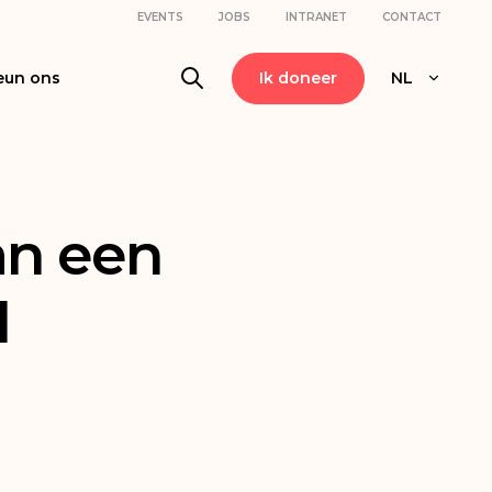
EVENTS
JOBS
INTRANET
CONTACT
eun ons
Ik doneer
NL
an een
l