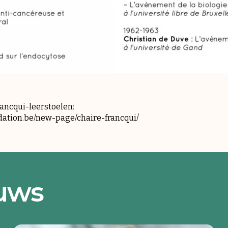
ancqui-leerstoelen:
dation.be/new-page/chaire-francqui/
euws