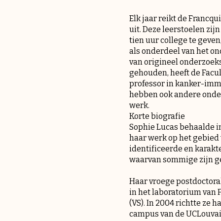
Elk jaar reikt de Francqu
uit. Deze leerstoelen zij
tien uur college te geve
als onderdeel van het on
van origineel onderzoek
gehouden, heeft de Facu
professor in kanker-immu
hebben ook andere onder
werk.
Korte biografie
Sophie Lucas behaalde in
haar werk op het gebied
identificeerde en karak
waarvan sommige zijn ge
Haar vroege postdoctora
in het laboratorium van 
(VS). In 2004 richtte ze
campus van de UCLouvain