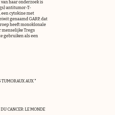
 van haar onderzoek is
gs) antitumor-T-
 een cytokine met
 eiwit genaamd GARP, dat
 groep heeft monoklonale
 menselijke Tregs
e gebruiken als een
S TUMORAUX AUX "
 DU CANCER: LE MONDE