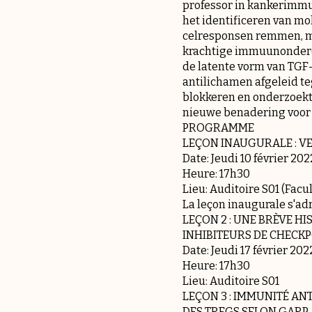
professor in kankerimmu
het identificeren van m
celresponsen remmen, me
krachtige immuunonderdr
de latente vorm van TGF-
antilichamen afgeleid t
blokkeren en onderzoekt
nieuwe benadering voor 
PROGRAMME
LEÇON INAUGURALE : V
Date: Jeudi 10 février 202
Heure: 17h30
Lieu: Auditoire S01 (Facu
La leçon inaugurale s'adr
LEÇON 2 : UNE BRÈVE H
INHIBITEURS DE CHECKPO
Date: Jeudi 17 février 202
Heure: 17h30
Lieu: Auditoire S01
LEÇON 3 : IMMUNITÉ A
DES TREGS SELON GARP -