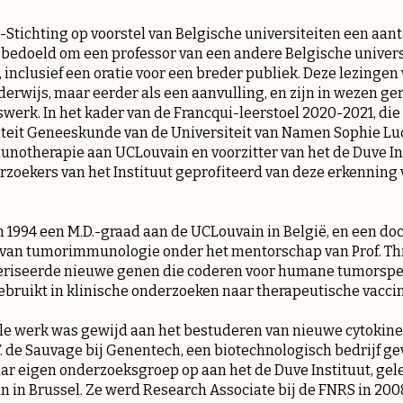
i-Stichting op voorstel van Belgische universiteiten een aan
n bedoeld om een ​​professor van een andere Belgische univers
n, inclusief een oratie voor een breder publiek. Deze lezing
derwijs, maar eerder als een aanvulling, en zijn in wezen ge
swerk. In het kader van de Francqui-leerstoel 2020-2021, d
lteit Geneeskunde van de Universiteit van Namen Sophie Lu
notherapie aan UCLouvain en voorzitter van het de Duve Ins
zoekers van het Instituut geprofiteerd van deze erkenning 
 1994 een M.D.-graad aan de UCLouvain in België, en een doct
 van tumorimmunologie onder het mentorschap van Prof. Thi
teriseerde nieuwe genen die coderen voor humane tumorspe
bruikt in klinische onderzoeken naar therapeutische vaccin
le werk was gewijd aan het bestuderen van nieuwe cytokine
F. de Sauvage bij Genentech, een biotechnologisch bedrijf ge
 haar eigen onderzoeksgroep op aan het de Duve Instituut, g
 in Brussel. Ze werd Research Associate bij de FNRS in 200