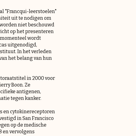
tal "Francqui-leerstoelen"
iteit uit te nodigen om
en worden niet beschouwd
richt op het presenteren
ie momenteel wordt
cas uitgenodigd,
tituut. In het verleden
van het belang van hun
oraatstitel in 2000 voor
erry Boon. Ze
cifieke antigenen,
atie tegen kanker.
s en cytokinereceptoren
vestigd in San Francisco
elegen op de medische
8 en vervolgens