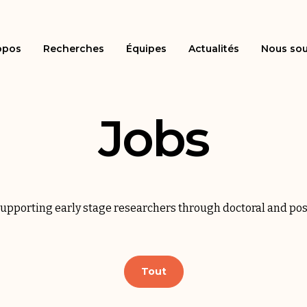
opos
Recherches
Équipes
Actualités
Nous sou
Jobs
 supporting early stage researchers through
doctoral
and
pos
Tout