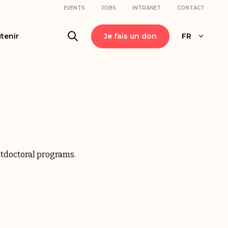
EVENTS
JOBS
INTRANET
CONTACT
tenir
Je fais un don
FR
tdoctoral
programs.