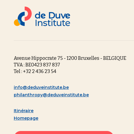
Avenue Hippocrate 75 - 1200 Bruxelles - BELGIQUE
TVA : BE0423 837 837
Tel : +32 2 436 23 54
info@deduveinstitute.be
philanthropy@deduveinstitute.be
Itinéraire
Homepage