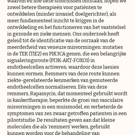
waarom en hoe deze stoornissen ontstaan, hopen we
zowel betere therapieën voor patiënten te
ontwikkelen (minder invasief, doelgerichter), als
meer fundamenteel inzicht te krijgen in de
ontwikkeling en het functioneren van het vaatstelsel
in gezonde en zieke mensen. Ons onderzoek heeft
geleid tot de identificatie van de oorzaak van de
meerderheid van veneuze misvormingen: mutaties
in de TEK (TIE2) en PIK3CA genen, die een belangrijke
signaleringsroute (PI3K-AKT-FOXO1) in
endotheelcellen activeren, waardoor deze laesies
kunnen vormen. Remmers van deze route kunnen
ziekte-gerelateerde kenmerken van gemuteerde
endotheelcellen normaliseren. Eén van deze
remmers, Rapamycin, dat momenteel gebruikt wordt
in kankertherapie, beperkte de groei van vasculaire
misvormingen in een muismodel, en verbeterde de
symptomen van zes zwaar getroffen patienten in een
pilootstudie. De resultaten geven aan dat kleine
moleculen die als ‘remmers’ werken, gebruikt
kunnen worden voor de behandeling van