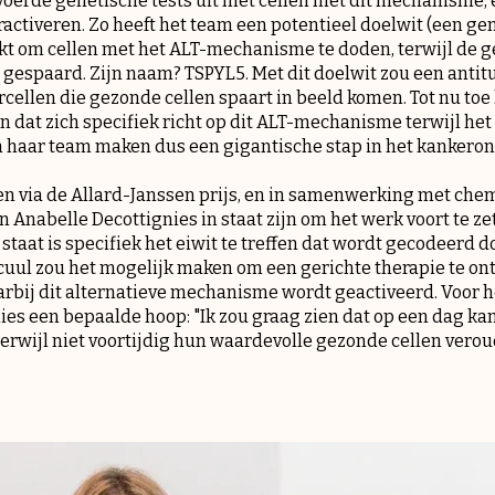
erde genetische tests uit met cellen met dit mechanisme, 
activeren. Zo heeft het team een ​​potentieel doelwit (een g
t om cellen met het ALT-mechanisme te doden, terwijl de g
 gespaard. Zijn naam? TSPYL5. Met dit doelwit zou een ant
cellen die gezonde cellen spaart in beeld komen. Tot nu to
 dat zich specifiek richt op dit ALT-mechanisme terwijl het
n haar team maken dus een gigantische stap in het kankero
gen via de Allard-Janssen prijs, en in samenwerking met chem
n Anabelle Decottignies in staat zijn om het werk voort te z
staat is specifiek het eiwit te treffen dat wordt gecodeerd 
uul zou het mogelijk maken om een ​​gerichte therapie te on
aarbij dit alternatieve mechanisme wordt geactiveerd. Voor
ies een bepaalde hoop: "Ik zou graag zien dat op een dag ka
rwijl niet voortijdig hun waardevolle gezonde cellen verou