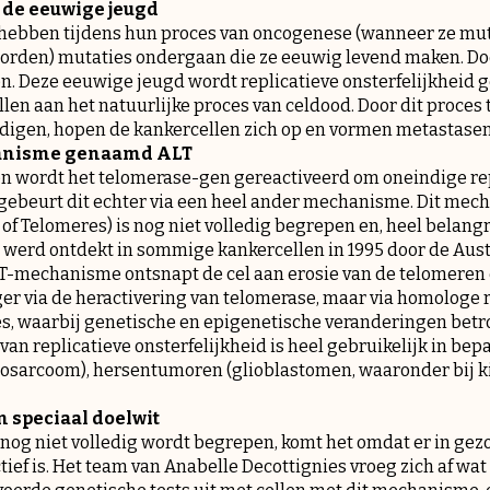
de eeuwige jeugd
hebben tijdens hun proces van oncogenese (wanneer ze mu
rden) mutaties ondergaan die ze eeuwig levend maken. Doo
len. Deze eeuwige jeugd wordt replicatieve onsterfelijkhei
en aan het natuurlijke proces van celdood. Door dit proces t
digen, hopen de kankercellen zich op en vormen metastasen
hanisme genaamd ALT
n wordt het telomerase-gen gereactiveerd om oneindige rep
s gebeurt dit echter via een heel ander mechanisme. Dit m
f Telomeres) is nog niet volledig begrepen en, heel belangrijk
 werd ontdekt in sommige kankercellen in 1995 door de Aust
T-mechanisme ontsnapt de cel aan erosie van de telomeren e
ger via de heractivering van telomerase, maar via homologe
, waarbij genetische en epigenetische veranderingen betrok
n replicatieve onsterfelijkheid is heel gebruikelijk in bep
teosarcoom), hersentumoren (glioblastomen, waaronder bij k
 speciaal doelwit
og niet volledig wordt begrepen, komt het omdat er in gezo
tief is. Het team van Anabelle Decottignies vroeg zich af wat