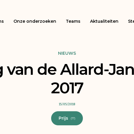
ns
Onze onderzoeken
Teams
Aktualiteiten
St
NIEUWS
g van de Allard-Jan
2017
15/05/2018
Prijs
(17)