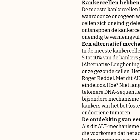
Kankercellen hebben 
De meeste kankercellen 
waardoor ze oncogeen wo
cellen zich oneindig de
ontsnappen de kankercell
oneindig te vermenigvul
Een alternatief mec
In de meeste kankercelle
5 tot 10% van de kanker
(Alternative Lenghening o
onze gezonde cellen. Het
Roger Reddel. Met dit AL
eindeloos. Hoe? Niet lan
telomere DNA-sequenties
bijzondere mechanisme va
kankers van het bot (os
endocriene tumoren.
De ontdekking van een
Als dit ALT-mechanisme n
die voorkomen dat het ac