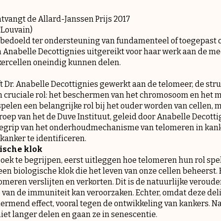
tvangt de Allard-Janssen Prijs 2017
CLouvain
)
s, bedoeld ter ondersteuning van fundamenteel of toegepast
Anabelle Decottignies uitgereikt voor haar werk aan de m
ercellen oneindig kunnen delen.
ft Dr. Anabelle Decottignies gewerkt aan de telomeer, de str
cruciale rol: het beschermen van het chromosoom en het 
pelen een belangrijke rol bij het ouder worden van cellen, m
p van het de Duve Instituut, geleid door Anabelle Decottig
 begrip van het onderhoudmechanisme van telomeren in kan
 kanker te identificeren.
ische klok
ek te begrijpen, eerst uitleggen hoe telomeren hun rol spel
en biologische klok die het leven van onze cellen beheerst.
meren verslijten en verkorten. Dit is de natuurlijke veroude
van de immuniteit kan veroorzaken. Echter, omdat deze deli
ermend effect, vooral tegen de ontwikkeling van kankers. N
et langer delen en gaan ze in senescentie.