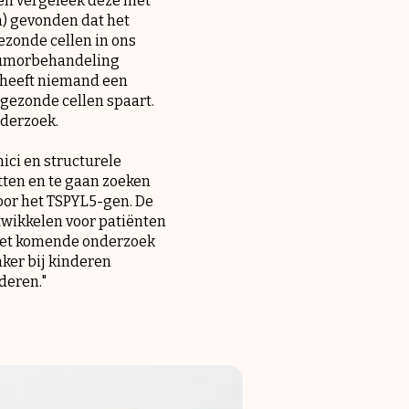
en vergeleek deze met
en) gevonden dat het
ezonde cellen in ons
itumorbehandeling
e heeft niemand een
 gezonde cellen spaart.
nderzoek.
ici en structurele
etten en te gaan zoeken
door het TSPYL5-gen. De
twikkelen voor patiënten
 het komende onderzoek
nker bij kinderen
deren."