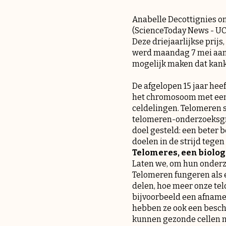
Anabelle Decottignies on
(
ScienceToday News - U
Deze driejaarlijkse prij
werd maandag 7 mei aan 
mogelijk maken dat kank
De afgelopen 15 jaar hee
het chromosoom met een 
celdelingen. Telomeren s
telomeren-onderzoeksgroe
doel gesteld: een beter
doelen in de strijd tegen
Telomeres, een biolog
Laten we, om hun onderzo
Telomeren fungeren als e
delen, hoe meer onze telo
bijvoorbeeld een afname 
hebben ze ook een besch
kunnen gezonde cellen ni