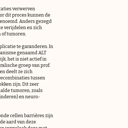
taties verwerven
r dit proces kunnen de
d genoemd. Anders gezegd
e verijdelen en zich
 of tumoren.
licatie te garanderen. In
echanisme genaamd ALT
, het is niet actief in
ralische groep van prof.
n deelt ze zich
 recombinaties tussen
ken zijn. Dit zeer
aalde tumoren, zoals
inderen) en neuro-
nde cellen barrières zijn
 de aard van deze