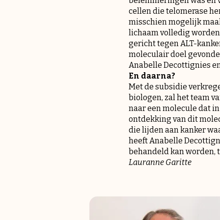
belemmeringen was en vo
cellen die telomerase her
misschien mogelijk maak
lichaam volledig worden
gericht tegen ALT-kanker
moleculair doel gevonden
Anabelle Decottignies e
En daarna?
Met de subsidie ​​verkre
biologen, zal het team va
naar een molecule dat in 
ontdekking van dit molec
die lijden aan kanker w
heeft Anabelle Decottign
behandeld kan worden, te
Lauranne Garitte