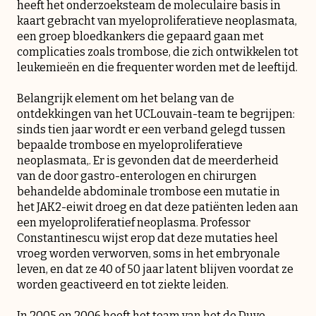
heeft het onderzoeksteam de moleculaire basis in
kaart gebracht van myeloproliferatieve neoplasmata,
een groep bloedkankers die gepaard gaan met
complicaties zoals trombose, die zich ontwikkelen tot
leukemieën en die frequenter worden met de leeftijd.
Belangrijk element om het belang van de
ontdekkingen van het UCLouvain-team te begrijpen:
sinds tien jaar wordt er een verband gelegd tussen
bepaalde trombose en myeloproliferatieve
neoplasmata,. Er is gevonden dat de meerderheid
van de door gastro-enterologen en chirurgen
behandelde abdominale trombose een mutatie in
het JAK2-eiwit droeg en dat deze patiënten leden aan
een myeloproliferatief neoplasma. Professor
Constantinescu wijst erop dat deze mutaties heel
vroeg worden verworven, soms in het embryonale
leven, en dat ze 40 of 50 jaar latent blijven voordat ze
worden geactiveerd en tot ziekte leiden.
In 2005 en 2006 heeft het team van het de Duve