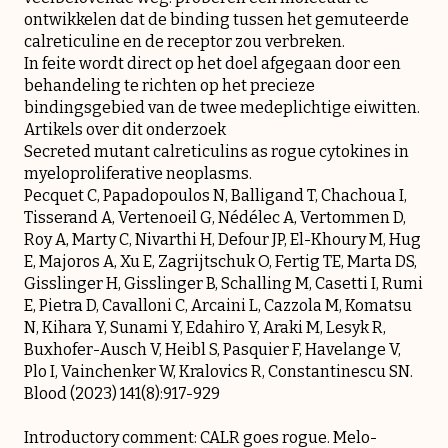
ontwikkelen dat de binding tussen het gemuteerde
calreticuline en de receptor zou verbreken.
In feite wordt direct op het doel afgegaan door een
behandeling te richten op het precieze
bindingsgebied van de twee medeplichtige eiwitten.
Artikels over dit onderzoek
Secreted mutant calreticulins as rogue cytokines in
myeloproliferative neoplasms.
Pecquet C, Papadopoulos N, Balligand T, Chachoua I,
Tisserand A, Vertenoeil G, Nédélec A, Vertommen D,
Roy A, Marty C, Nivarthi H, Defour JP, El-Khoury M, Hug
E, Majoros A, Xu E, Zagrijtschuk O, Fertig TE, Marta DS,
Gisslinger H, Gisslinger B, Schalling M, Casetti I, Rumi
E, Pietra D, Cavalloni C, Arcaini L, Cazzola M, Komatsu
N, Kihara Y, Sunami Y, Edahiro Y, Araki M, Lesyk R,
Buxhofer-Ausch V, Heibl S, Pasquier F, Havelange V,
Plo I, Vainchenker W, Kralovics R, Constantinescu SN.
Blood (2023) 141(8):917-929
Introductory comment:
CALR goes rogue
. Melo-