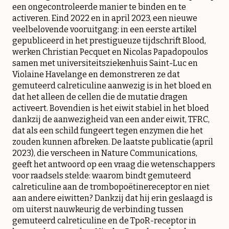
een ongecontroleerde manier te binden en te
activeren. Eind 2022 en in april 2023, een nieuwe
veelbelovende vooruitgang: in een eerste artikel
gepubliceerd in het prestigueuze tijdschrift Blood,
werken Christian Pecquet en Nicolas Papadopoulos
samen met universiteitsziekenhuis Saint-Luc en
Violaine Havelange en demonstreren ze dat
gemuteerd calreticuline aanwezig is in het bloed en
dat het alleen de cellen die de mutatie dragen
activeert. Bovendien is het eiwit stabiel in het bloed
dankzij de aanwezigheid van een ander eiwit, TFRC,
dat als een schild fungeert tegen enzymen die het
zouden kunnen afbreken. De laatste publicatie (april
2023), die verscheen in Nature Communications,
geeft het antwoord op een vraag die wetenschappers
voor raadsels stelde: waarom bindt gemuteerd
calreticuline aan de trombopoëtinereceptor en niet
aan andere eiwitten? Dankzij dat hij erin geslaagd is
om uiterst nauwkeurig de verbinding tussen
gemuteerd calreticuline en de TpoR-receptor in