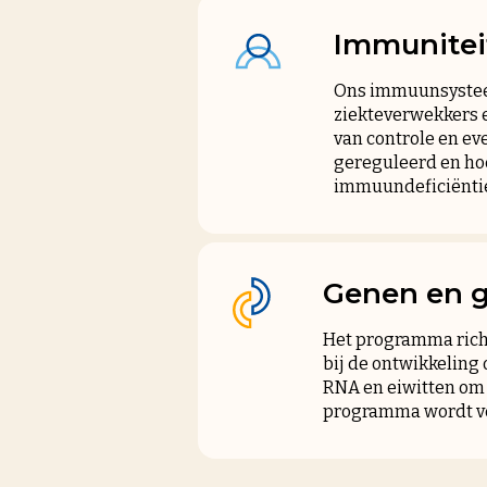
Immunitei
Ons immuunsysteem
ziekteverwekkers 
van controle en e
gereguleerd en ho
immuundeficiëntie
Genen en 
Het programma richt
bij de ontwikkeling
RNA en eiwitten om 
programma wordt vee