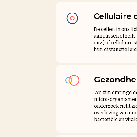
Cellulaire
De cellen in ons l
aanpassen of zelfs
enz.) of cellulair
hun disfunctie leid
Gezondhei
We zijn omringd do
micro-organismen 
onderzoek richt zi
overleving van mi
bacteriële en vira