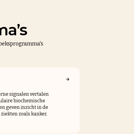
ma’s
rzoeksprogramma's
rne signalen vertalen
lulaire biochemische
n geven inzicht in de
ziekten zoals kanker,