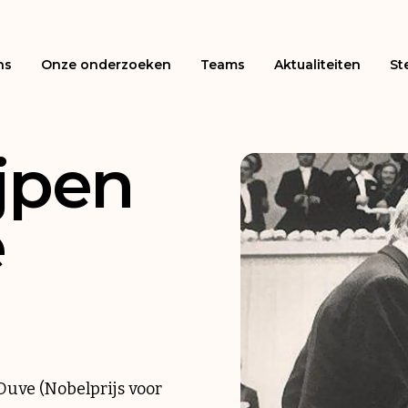
ns
Onze onderzoeken
Teams
Aktualiteiten
St
jpen
e
Duve (Nobelprijs voor