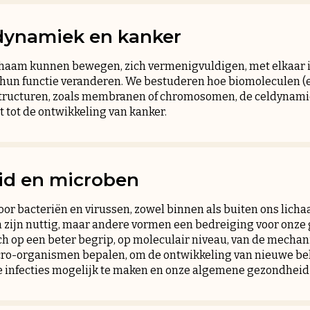
 dynamiek en kanker
ichaam kunnen bewegen, zich vermenigvuldigen, met elkaar 
 hun functie veranderen. We bestuderen hoe biomoleculen (ei
e structuren, zoals membranen of chromosomen, de celdynami
t tot de ontwikkeling van kanker.
d en microben
or bacteriën en virussen, zowel binnen als buiten ons licha
zijn nuttig, maar andere vormen een bedreiging voor onze
ch op een beter begrip, op moleculair niveau, van de mecha
cro-organismen bepalen, om de ontwikkeling van nieuwe b
le infecties mogelijk te maken en onze algemene gezondheid