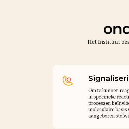
ond
Het Instituut be
Signalise
Om te kunnen reag
in specifieke reac
processen beïnvlo
moleculaire basis 
aangeboren stofwi