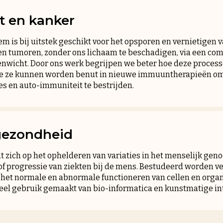
t en kanker
 is bij uitstek geschikt voor het opsporen en vernietigen
en tumoren, zonder ons lichaam te beschadigen, via een co
venwicht. Door ons werk begrijpen we beter hoe deze proce
e ze kunnen worden benut in nieuwe immuuntherapieën om k
s en auto-immuniteit te bestrijden.
gezondheid
 zich op het ophelderen van variaties in het menselijk geno
 of progressie van ziekten bij de mens. Bestudeerd worden 
het normale en abnormale functioneren van cellen en organe
l gebruik gemaakt van bio-informatica en kunstmatige int