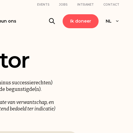
EVENTS
JOBS
INTRANET
CONTACT
eun ons
Ik doneer
NL
tor
minus successierechten)
 de begunstigde(n).
mate van verwantschap, en
end bedoeld ter indicatie)