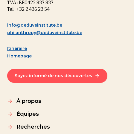
TVA : BE0423 837 837
Tel : +32 2 436 23 54
info@deduveinstitute.be
philanthropy@deduveinstitute.be
Itinéraire
Homepage
Soyez informé de nos découvertes
À propos
Équipes
Recherches