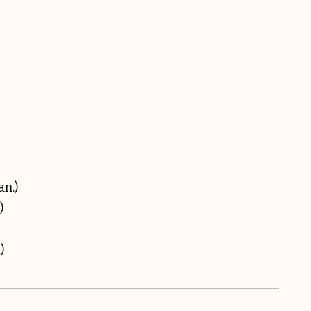
an.)
)
)