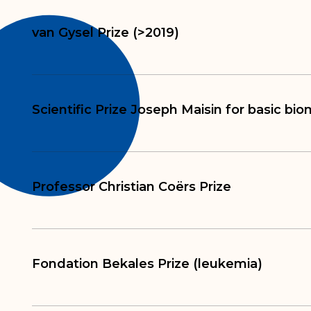
van Gysel Prize (>2019)
Scientific Prize Joseph Maisin for basic bi
Professor Christian Coërs Prize
Fondation Bekales Prize (leukemia)