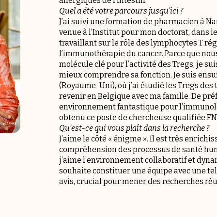
allergiques de l’intestin.
Quel a été votre parcours jusqu’ici ?
J’ai suivi une formation de pharmacien à Nam
venue à l’Institut pour mon doctorat, dans 
travaillant sur le rôle des lymphocytes T ré
l’immunothérapie du cancer. Parce que nou
molécule clé pour l’activité des Tregs, je su
mieux comprendre sa fonction. Je suis ensu
(Royaume-Uni), où j’ai étudié les Tregs des t
revenir en Belgique avec ma famille. De préfé
environnement fantastique pour l’immunolog
obtenu ce poste de chercheuse qualifiée FN
Qu’est-ce qui vous plaît dans la recherche ?
J’aime le côté « énigme ». Il est très enrich
compréhension des processus de santé humai
j’aime l’environnement collaboratif et dyna
souhaite constituer une équipe avec une tell
avis, crucial pour mener des recherches réu