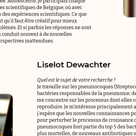
rée. Adolescente, je participais chaque
es scientifiques de Belgique, où avec
 des expériences scientifiques. Ce que
t qu’il faut être créatif pour mieux
èmes. Et si parfois les réponses ne sont
la conduit souvent à de nouvelles
erspectives inattendues.
Liselot Dewachter
Quel est le sujet de votre recherche ?
Je travaille sur les pneumocoques (Strepto
bactéries responsables de la pneumonie, des
me concentre sur les processus dont elles on
reproduire. Je m’intéresse principalement
j’espère que les nouvelles connaissances p
pour perturber le processus de croissance o
pneumocoques font partie du top 5 des bacté
plus mortelles, de nouveaux antibiotiques 