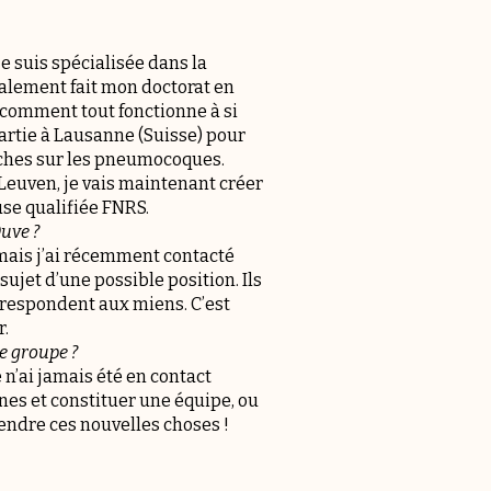
je suis spécialisée dans la
également fait mon doctorat en
r comment tout fonctionne à si
partie à Lausanne (Suisse) pour
ches sur les pneumocoques.
 Leuven, je vais maintenant créer
se qualifiée FNRS.
Duve ?
 mais j’ai récemment contacté
ujet d’une possible position. Ils
orrespondent aux miens. C’est
r.
de groupe ?
e n’ai jamais été en contact
s et constituer une équipe, ou
endre ces nouvelles choses !