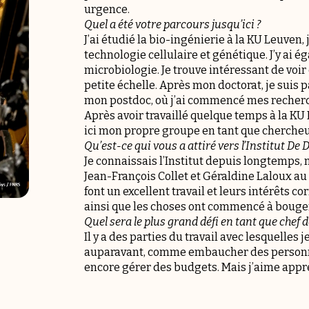
urgence.
Quel a été votre parcours jusqu’ici ?
J’ai étudié la bio-ingénierie à la KU Leuven, 
technologie cellulaire et génétique. J’y ai 
microbiologie. Je trouve intéressant de voi
petite échelle. Après mon doctorat, je suis 
mon postdoc, où j’ai commencé mes recher
Après avoir travaillé quelque temps à la KU
ici mon propre groupe en tant que chercheu
Qu’est-ce qui vous a attiré vers l’Institut De 
Je connaissais l’Institut depuis longtemps,
Jean-François Collet et Géraldine Laloux au s
font un excellent travail et leurs intérêts c
ainsi que les choses ont commencé à bouge
Quel sera le plus grand défi en tant que chef 
Il y a des parties du travail avec lesquelles j
auparavant, comme embaucher des personne
encore gérer des budgets. Mais j’aime appr