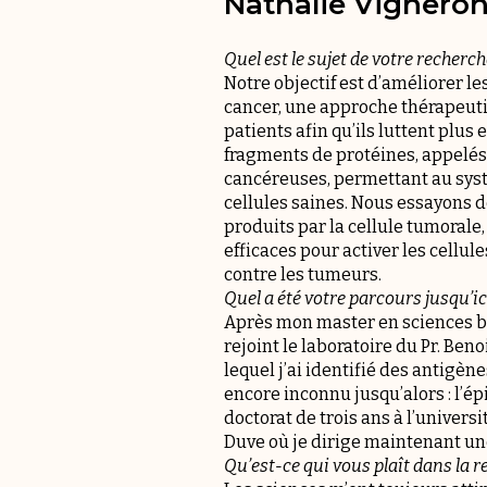
Nathalie Vignero
Quel est le sujet de votre recherch
Notre objectif est d’améliorer l
cancer, une approche thérapeuti
patients afin qu’ils luttent plus
fragments de protéines, appelés 
cancéreuses, permettant au sys
cellules saines. Nous essayons
produits par la cellule tumorale,
efficaces pour activer les cellul
contre les tumeurs.
Quel a été votre parcours jusqu’ic
Après mon master en sciences bio
rejoint le laboratoire du Pr. Be
lequel j’ai identifié des antig
encore inconnu jusqu’alors : l’é
doctorat de trois ans à l’universit
Duve où je dirige maintenant un
Qu’est-ce qui vous plaît dans la r