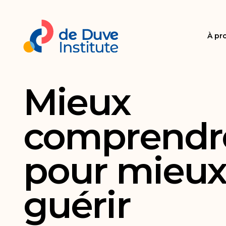
À pr
Mieux
comprendr
pour mieu
guérir