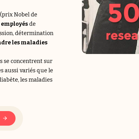
 (prix Nobel de
t employés
de
assion, détermination
dre les maladies
es se concentrent sur
 aussi variés que le
 diabète, les maladies