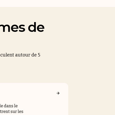
mmes de
iculent autour de 5
e dans le
rent sur les