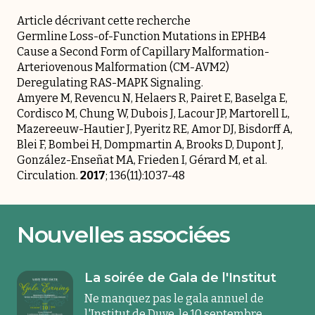
Article décrivant cette recherche
Germline Loss-of-Function Mutations in EPHB4
Cause a Second Form of Capillary Malformation-
Arteriovenous Malformation (CM-AVM2)
Deregulating RAS-MAPK Signaling.
Amyere M, Revencu N, Helaers R, Pairet E, Baselga E,
Cordisco M, Chung W, Dubois J, Lacour JP, Martorell L,
Mazereeuw-Hautier J, Pyeritz RE, Amor DJ, Bisdorff A,
Blei F, Bombei H, Dompmartin A, Brooks D, Dupont J,
González-Enseñat MA, Frieden I, Gérard M, et al.
Circulation.
2017
; 136(11):1037-48
Nouvelles associées
La soirée de Gala de l'Institut
Ne manquez pas le gala annuel de
l'Institut de Duve, le 10 septembre.