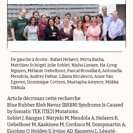
De gauche à droite : Rafael Helaers, Mirta Basha,
Matthieu Schögel, Julie Soblet, Nisha Limaye, Ha-Long
Nguyen, Mélanie Uebelhoer, Pascal Brouillard, Antonella
Mendola, Audrey Debue, Liliana Niculescu, Anne Van
Egeren, Dominique Cottem, Mustapha Amyere, Miikka
Vikkula
Article décrivant cette recherche
Blue Rubber Bleb Nevus (BRBN) Syndrome Is Caused
by Somatic TEK (TIE2) Mutations.
Soblet J, Kangas J, Nätynki M, Mendola A, Helaers R,
Uebelhoer M, Kaakinen M, Cordisco M, Dompmartin A,
Enjolras O, Holden S, Irvine AD, Kangesu L, Léauté-