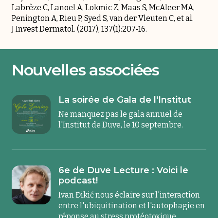
Labrèze C, Lanoel A, Lokmic Z, Maas S, McAleer MA,
Penington A, Rieu P, Syed S, van der Vleuten C, et al.
J Invest Dermatol. (2017), 137(1):207-16.
Nouvelles associées
La soirée de Gala de l'Institut
Ne manquez pas le gala annuel de
l'Institut de Duve, le 10 septembre.
6e de Duve Lecture : Voici le
podcast!
Ivan Đikić nous éclaire sur l'interaction
entre l'ubiquitination et l'autophagie en
réponse au stress protéotoxique.