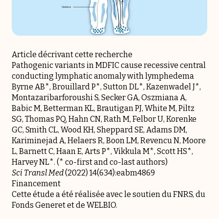
Article décrivant cette recherche
Pathogenic variants in MDFIC cause recessive central
conducting lymphatic anomaly with lymphedema
Byrne AB*, Brouillard P*, Sutton DL*, Kazenwadel J*,
Montazaribarforoushi S, Secker GA, Oszmiana A,
Babic M, Betterman KL, Brautigan PJ, White M, Piltz
SG, Thomas PQ, Hahn CN, Rath M, Felbor U, Korenke
GC, Smith CL, Wood KH, Sheppard SE, Adams DM,
Kariminejad A, Helaers R, Boon LM, Revencu N, Moore
L, Barnett C, Haan E, Arts P*, Vikkula M*, Scott HS*,
Harvey NL*. (* co-first and co-last authors)
Sci Transl Med
(2022) 14(634):eabm4869
Financement
Cette étude a été réalisée avec le soutien du FNRS, du
Fonds Generet et de WELBIO.