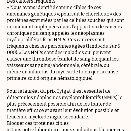
Des cancers fréquents
« Nous avons identifié comme cibles de ces
anomalies génétiques », poursuit le chercheur, « des
protéines exprimées par les cellules souches qui sont
intimement impliquées dans l’apparition de cancers
chroniques du sang, appelés les néoplasmes
myéloprolifératifs ou NMPs. Ces cancers sont
fréquents chez les personnes âgées (1 individu sur 5
000). » Les NMPs sont des maladies qui peuvent
causer une thrombose (caillot de sang bloquant les
vaisseaux sanguins) abdominale, cérébrale, ou
même un infarctus du myocarde (bien que la cause
primaire soit d’origine hématologique).
Pour le lauréat du prix Tytgat, il est essentiel de
détecter les néoplasmes myéloproliferatifs (NMPs) le
plus précocement possible afin de les traiter de
manière efficace et avant leur évolution possible en
leucémie myéloïde aigue secondaire.
Bloquer ces protéines cibles
« Dans notre laboratoire, nous souhaitons bloquer ces