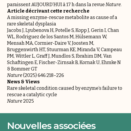
paraissent AUJOURD’HUI à 17 h dans la revue
Nature
.
Article décrivant cette recherche
A missing enzyme-rescue metabolite as cause of a
rare skeletal dysplasia
Jacobs J, Lyubenova H, Potelle S, Kopp J, Gerin I, Chan
WL, Rodriguez de los Santos M, Hülsemann W,
Mensah MA, Cormier-Daire V, Joosten M,
Bruggenwirth HT, Stuurman KE, Miranda V, Campeau
PM, Wittler L, Graff J, Mundlos S, Ibrahim DM, Van
Schaftingen E, Fischer-Zirnsak B, Kornak U, Ehmke N
& Bommer GT
Nature
(2025) 646:218–226
News & Views
Rare skeletal condition caused by enzyme’s failure to
rescue a catalytic cycle
Nature
2025
Nouvelles associées