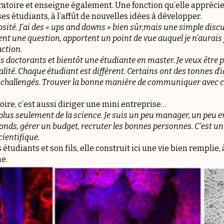
atoire et enseigne également. Une fonction qu’elle apprécie
ses étudiants, à l’affût de nouvelles idées à développer.
iosité. J’ai des « ups and downs » bien sûr,mais une simple dis
osent une question, apportent un point de vue auquel je n’aurai
action.
ois doctorants et bientôt une étudiante en master. Je veux être
alité. Chaque étudiant est différent. Certains ont des tonnes d’i
re challengés. Trouver la bonne manière de communiquer avec c
toire, c’est aussi diriger une mini entreprise…
» plus seulement de la science. Je suis un peu manager, un peu 
fonds, gérer un budget, recruter les bonnes personnes. C’est un 
scientifique.
 étudiants et son fils, elle construit ici une vie bien remplie
e.