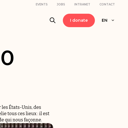
EVENTS
JOBS
INTRANET
CONTACT
I donate
EN
10
 les États-Unis, des
e tous ces lieux : il est
de qui nous façonne.