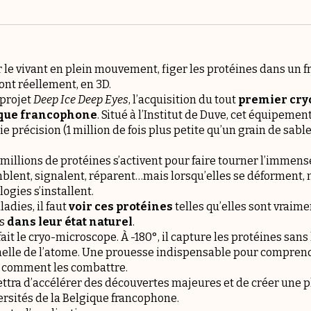
le vivant en plein mouvement, figer les protéines dans un fr
sont réellement, en 3D.
 projet
Deep Ice Deep Eyes
, l’acquisition du tout
premier cry
ique francophone
. Situé à l’Institut de Duve, cet équipeme
ie précision (1 million de fois plus petite qu’un grain de sabl
millions de protéines s’activent pour faire tourner l’immens
mblent, signalent, réparent…mais lorsqu’elles se déforment, 
logies s’installent.
dies, il faut
voir ces protéines
telles qu’elles sont vraime
es
dans leur état naturel
.
ait le cryo-microscope. À -180°, il capture les protéines sans
échelle de l’atome. Une prouesse indispensable pour compre
t comment les combattre.
tra d’accélérer des découvertes majeures et de créer une
ersités de la Belgique francophone.