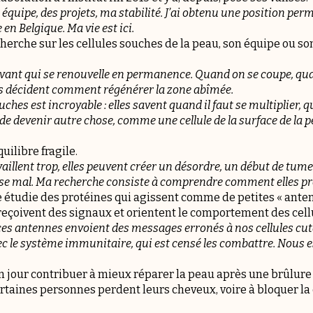
ne équipe, des projets, ma stabilité. J’ai obtenu une position perm
e en Belgique. Ma vie est ici.
herche sur les cellules souches de la peau, son équipe ou son
ivant qui se renouvelle en permanence. Quand on se coupe, qu
ches décident comment régénérer la zone abîmée.
uches est incroyable : elles savent quand il faut se multiplier, qu
e devenir autre chose, comme une cellule de la surface de la p
uilibre fragile.
vaillent trop, elles peuvent créer un désordre, un début de tumeur
rise mal. Ma recherche consiste à comprendre comment elles pr
e étudie des protéines qui agissent comme de petites « antenn
 reçoivent des signaux et orientent le comportement des cell
 ces antennes envoient des messages erronés à nos cellules 
ec le système immunitaire, qui est censé les combattre. Nous
n jour contribuer à mieux réparer la peau après une brûlure
taines personnes perdent leurs cheveux, voire à bloquer la