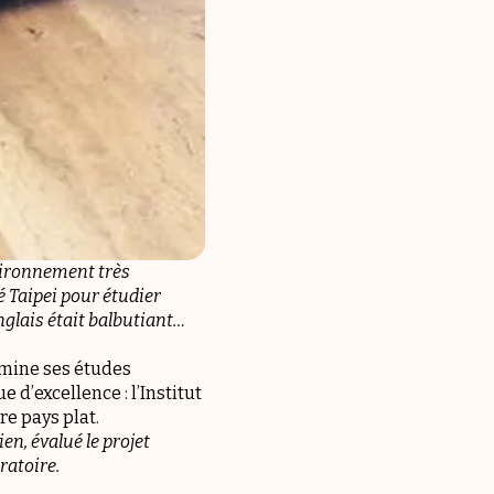
nvironnement très
té Taipei pour étudier
nglais était balbutiant…
ermine ses études
 d’excellence : l’Institut
re pays plat.
en, évalué le projet
ratoire.