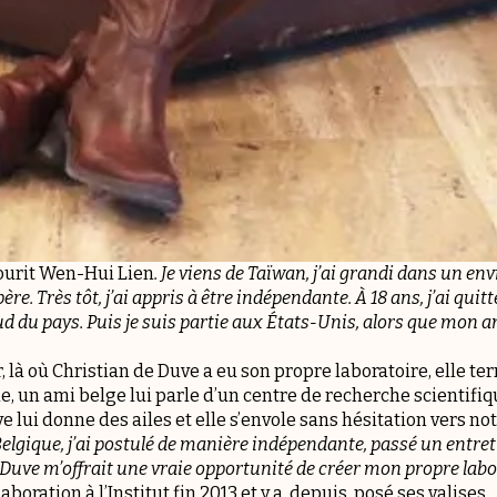
ourit Wen-Hui Lien
. Je viens de Taïwan, j’ai grandi dans un e
e. Très tôt, j’ai appris à être indépendante. À 18 ans, j’ai quit
sud du pays. Puis je suis partie aux États-Unis, alors que mon a
r, là où Christian de Duve a eu son propre laboratoire, elle t
e, un ami belge lui parle d’un centre de recherche scientifique
e lui donne des ailes et elle s’envole sans hésitation vers not
elgique, j’ai postulé de manière indépendante, passé un entreti
e Duve m’offrait une vraie opportunité de créer mon propre labo
boration à l’Institut fin 2013 et y a, depuis, posé ses valises.