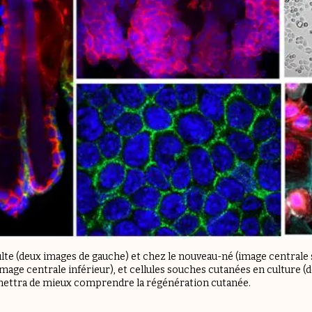
dulte (deux images de gauche) et chez le nouveau-né (image centrale 
mage centrale inférieur), et cellules souches cutanées en culture (d
mettra de mieux comprendre la régénération cutanée.