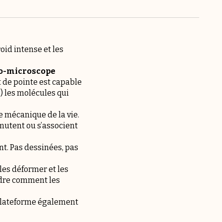
oid intense et les
o-microscope
nt de pointe est capable
e) les molécules qui
e mécanique de la vie.
mutent ou s’associent
nt. Pas dessinées, pas
 les déformer et les
ndre comment les
 plateforme également